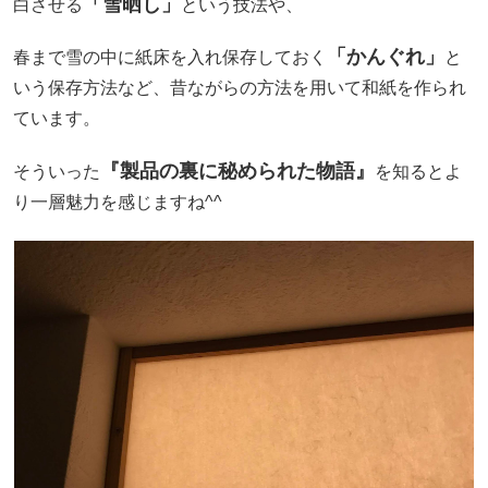
「雪晒し」
白させる
という技法や、
「かんぐれ」
春まで雪の中に紙床を入れ保存しておく
と
いう保存方法など、昔ながらの方法を用いて和紙を作られ
ています。
『製品の裏に秘められた物語』
そういった
を知るとよ
り一層魅力を感じますね^^