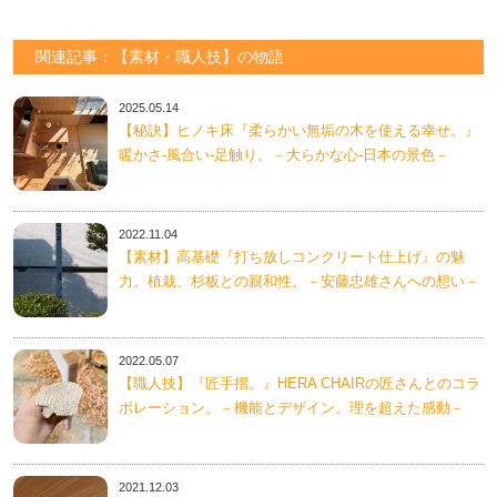
関連記事：【素材・職人技】の物語
2025.05.14
【秘訣】ヒノキ床『柔らかい無垢の木を使える幸せ。』
暖かさ-風合い-足触り。－大らかな心-日本の景色－
2022.11.04
【素材】高基礎『打ち放しコンクリート仕上げ』の魅
力。植栽、杉板との親和性。－安藤忠雄さんへの想い－
2022.05.07
【職人技】『匠手摺。』HERA CHAIRの匠さんとのコラ
ボレーション。－機能とデザイン。理を超えた感動－
2021.12.03