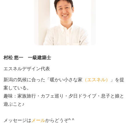
村松 悠一 一級建築士
エスネルデザイン代表
新潟の気候に合った「暖かい小さな家
（エスネル）
」を提
案している。

趣味：家族旅行・カフェ巡り・夕日ドライブ・息子と娘と
遊ぶこと♪　

メッセージは
メール
からどうぞ^ ^