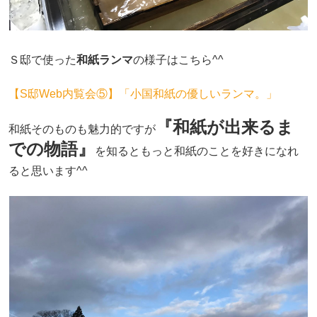
Ｓ邸で使った
和紙ランマ
の様子はこちら^^
【S邸Web内覧会⑤】「小国和紙の優しいランマ。」
『和紙が出来るま
和紙そのものも魅力的ですが
での物語』
を知るともっと和紙のことを好きになれ
ると思います^^