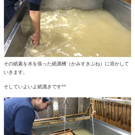
その紙素を水を張った紙漉槽（かみすきぶね）に溶かして
いきます。
そしていよいよ紙漉きです^^