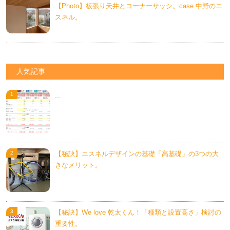
【Photo】板張り天井とコーナーサッシ。case.中野のエ
スネル。
人気記事
...
【秘訣】エスネルデザインの基礎「高基礎」の3つの大
きなメリット。
【秘訣】We love 乾太くん！「種類と設置高さ」検討の
重要性。