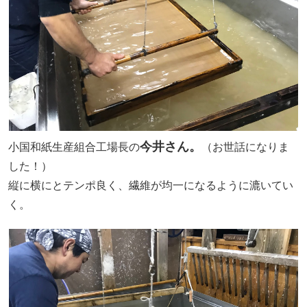
今井さん。
小国和紙生産組合工場長の
（お世話になりま
した！）
縦に横にとテンポ良く、繊維が均一になるように漉いてい
く。