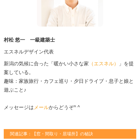
村松 悠一 一級建築士
エスネルデザイン代表
新潟の気候に合った「暖かい小さな家
（エスネル）
」を提
案している。

趣味：家族旅行・カフェ巡り・夕日ドライブ・息子と娘と
遊ぶこと♪　

メッセージは
メール
からどうぞ^ ^
関連記事：【窓・間取り・居場所】の秘訣