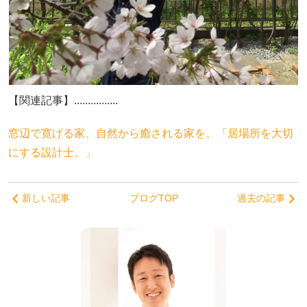
【関連記事】................
窓辺で寛げる家、自然から癒される家を。「居場所を大切
にする設計士。」
新しい記事
ブログTOP
過去の記事