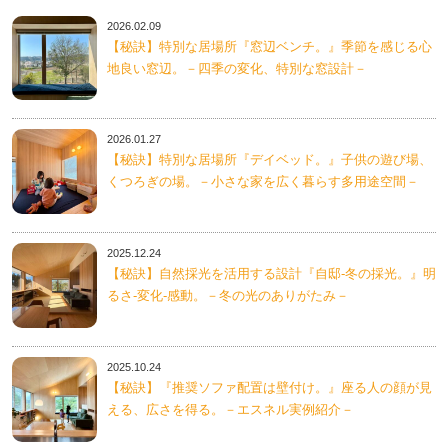
2026.02.09
【秘訣】特別な居場所『窓辺ベンチ。』季節を感じる心
地良い窓辺。－四季の変化、特別な窓設計－
2026.01.27
【秘訣】特別な居場所『デイベッド。』子供の遊び場、
くつろぎの場。－小さな家を広く暮らす多用途空間－
2025.12.24
【秘訣】自然採光を活用する設計『自邸-冬の採光。』明
るさ-変化-感動。－冬の光のありがたみ－
2025.10.24
【秘訣】『推奨ソファ配置は壁付け。』座る人の顔が見
える、広さを得る。－エスネル実例紹介－