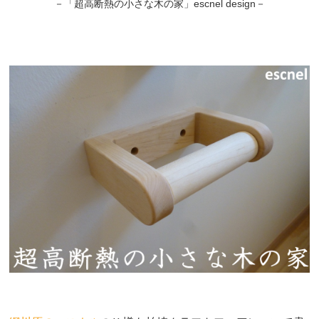
－「超高断熱の小さな木の家」escnel design－