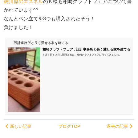
網川原のエスネル
のＫ様も柏崎クラフトフェアについて書
かれています^^
なんとペン立てを3つも購入されたそう！
負けました！
設計事務所と長く愛せる家を建てる
柏崎クラフトフェア : 設計事務所と長く愛せる家を建てる
http://sekkeijimusho-myhome.blog.jp/archives/18701932.html
６月１日と２日に開催された、柏崎クラフトフェアに行ってきました。
新しい記事
ブログTOP
過去の記事