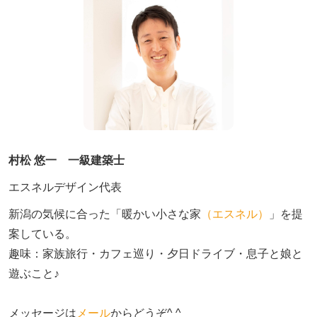
村松 悠一 一級建築士
エスネルデザイン代表
新潟の気候に合った「暖かい小さな家
（エスネル）
」を提
案している。

趣味：家族旅行・カフェ巡り・夕日ドライブ・息子と娘と
遊ぶこと♪　

メッセージは
メール
からどうぞ^ ^