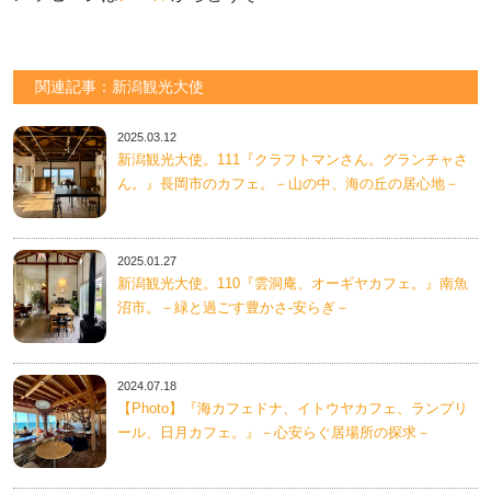
関連記事：新潟観光大使
2025.03.12
新潟観光大使。111『クラフトマンさん。グランチャさ
ん。』長岡市のカフェ。－山の中、海の丘の居心地－
2025.01.27
新潟観光大使。110『雲洞庵、オーギヤカフェ。』南魚
沼市。－緑と過ごす豊かさ-安らぎ－
2024.07.18
【Photo】『海カフェドナ、イトウヤカフェ、ランプリ
ール、日月カフェ。』－心安らぐ居場所の探求－