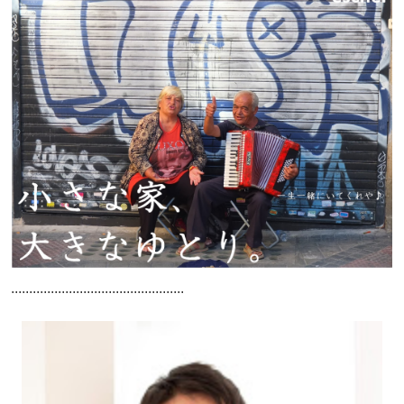
................................................