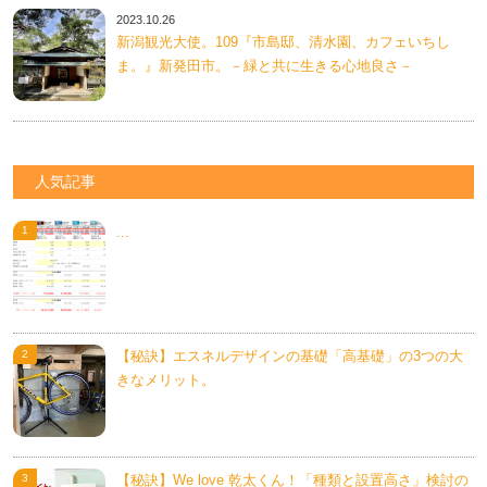
2023.10.26
新潟観光大使。109『市島邸、清水園、カフェいちし
ま。』新発田市。－緑と共に生きる心地良さ－
人気記事
...
【秘訣】エスネルデザインの基礎「高基礎」の3つの大
きなメリット。
【秘訣】We love 乾太くん！「種類と設置高さ」検討の