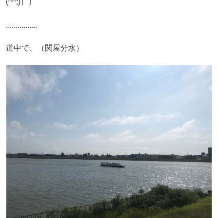
(^^;)））
................
道中で、（関屋分水）