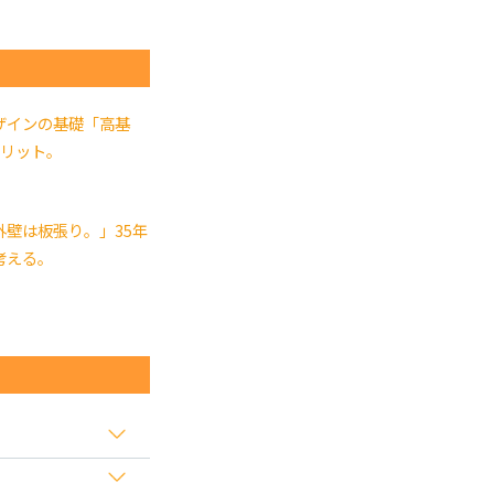
ザインの基礎「高基
メリット。
外壁は板張り。」35年
考える。