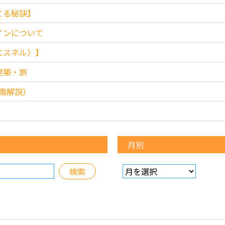
てる秘訣】
インについて
エスネル）】
建築・旅
（動画解説）
月別