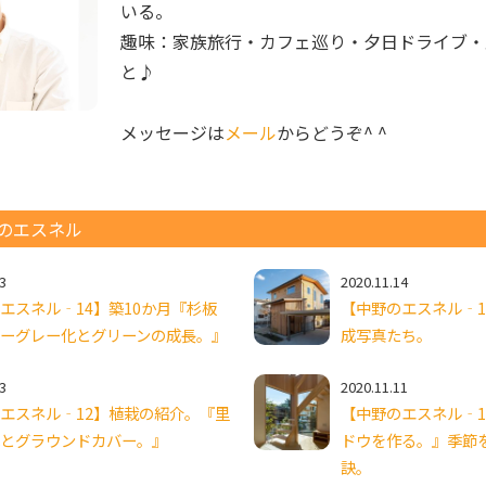
いる。

趣味：家族旅行・カフェ巡り・夕日ドライブ・
と♪　

メッセージは
メール
からどうぞ^ ^
のエスネル
3
2020.11.14
エスネル‐14】築10か月『杉板
【中野のエスネル‐
ーグレー化とグリーンの成長。』
成写真たち。
3
2020.11.11
エスネル‐12】植栽の紹介。『里
【中野のエスネル‐1
とグラウンドカバー。』
ドウを作る。』季節
訣。