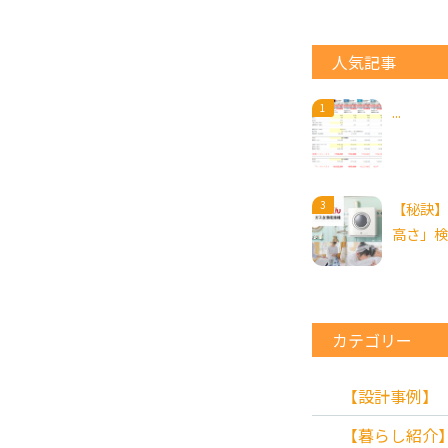
人気記事
...
【秘訣】
高さ」検
カテゴリー
【設計事例】
【暮らし紹介