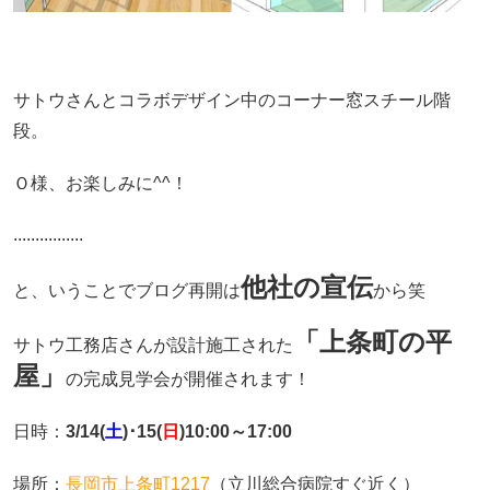
サトウさんとコラボデザイン中のコーナー窓スチール階
段。
Ｏ様、お楽しみに^^！
................
他社の宣伝
と、いうことでブログ再開は
から笑
「上条町の平
サトウ工務店さんが設計施工された
屋」
の完成見学会が開催されます！
日時：
3/14(
土
)･15(
日
)10:00～17:00
場所：
長岡市上条町1217
（立川総合病院すぐ近く）