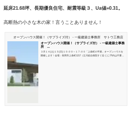
延床21.68坪、長期優良住宅、耐震等級３、Ua値=0.31。
高断熱の小さな木の家！言うことありません！
オープンハウス開催！（サプライズ付） - 一級建築士事務所 サトウ工務店
オープンハウス開催！（サプライズ付） - 一級建築士事務
所 ...
https://blog.goo.ne.jp/310home/e/fa930aeb686240d12e9eabe412986b85?fbclid=IwAR0FpVHhv0y0FS7gBncXwukOg0DP_kzbu0ko7CmKvaJAghhLADNmEHYFd10
３月１４(土)１５(日)１０:００～１７:００「上条町の平屋」オープンハウスを
開催します！会場：長岡市上条町1217（立川総合病院すぐ近く)ご予約は不要で
す。どなたでも見学できます。同業者様大歓迎です。アンケートは頂きませ
ん。お気軽にお越しください。手袋は、ご用意しますので着用をお願いしま
す。マスクは、各自でご用意頂き会場内では着用をお願いします。お家に帰っ
たら、速攻で手洗い、うがいをお願いします。コロナからもインフルエンザか
らも、自分の体は自分で守ってください。と、ここまではタイトルにある『サ
プライズ...