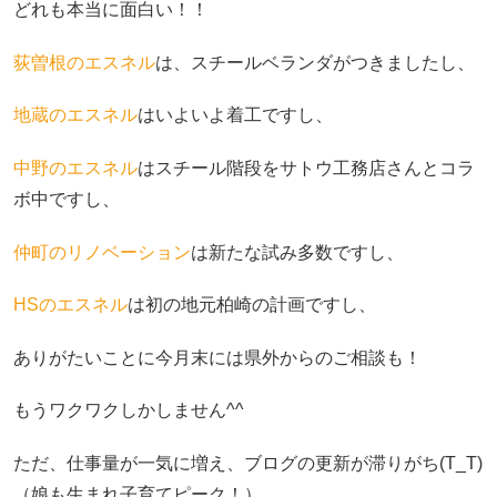
どれも本当に面白い！！
荻曽根のエスネル
は、スチールベランダがつきましたし、
地蔵のエスネル
はいよいよ着工ですし、
中野のエスネル
はスチール階段をサトウ工務店さんとコラ
ボ中ですし、
仲町のリノベーション
は新たな試み多数ですし、
HSのエスネル
は初の地元柏崎の計画ですし、
ありがたいことに今月末には県外からのご相談も！
もうワクワクしかしません^^
ただ、仕事量が一気に増え、ブログの更新が滞りがち(T_T)
（娘も生まれ子育てピーク！）