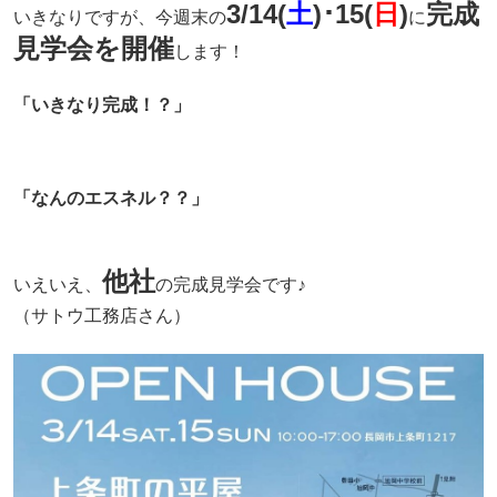
3/14(
土
)･15(
日
)
完成
いきなりですが、今週末の
に
見学会を開催
します！
「いきなり完成！？」
「なんのエスネル？？」
他社
いえいえ、
の完成見学会です♪
（サトウ工務店さん）