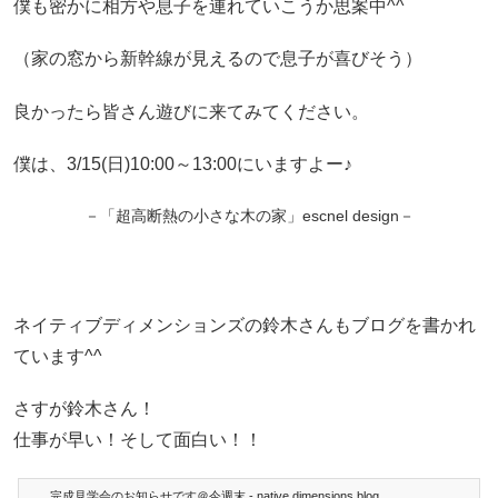
僕も密かに相方や息子を連れていこうか思案中^^
（家の窓から新幹線が見えるので息子が喜びそう）
良かったら皆さん遊びに来てみてください。
僕は、3/15(日)10:00～13:00にいますよー♪
－「超高断熱の小さな木の家」escnel design－
ネイティブディメンションズの鈴木さんもブログを書かれ
ています^^
さすが鈴木さん！
仕事が早い！そして面白い！！
完成見学会のお知らせです＠今週末 - native dimensions blog