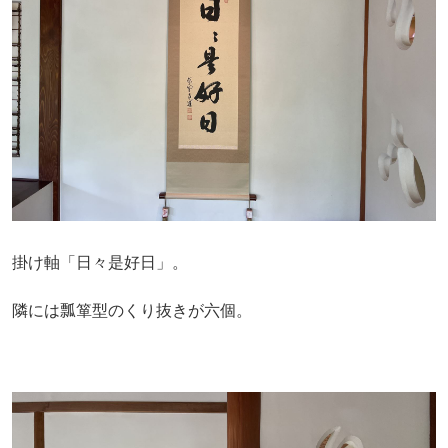
掛け軸「日々是好日」。
隣には瓢箪型のくり抜きが六個。