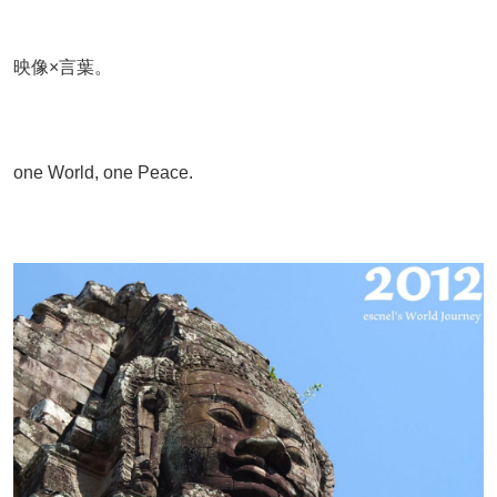
映像×言葉。
one World, one Peace.