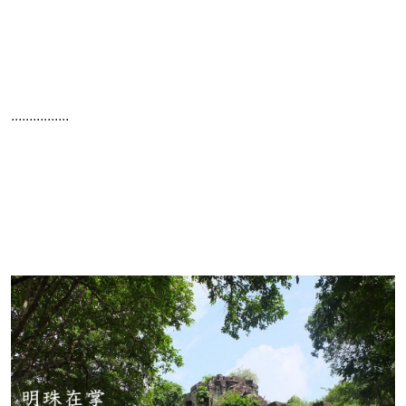
................