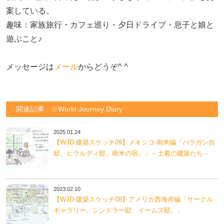
案している。

趣味：家族旅行・カフェ巡り・夕日ドライブ・息子と娘と
遊ぶこと♪　

メッセージは
メール
からどうぞ^ ^
関連記事：☆World Journey Diary
2025.01.24
【WJD-建築スケッチ09】メキシコ-南米編「バラガン自
邸、ヒラルディ邸、南米の宿。」－土着の建築たち－
2023.02.10
【WJD-建築スケッチ08】アメリカ西海岸編「サークル
ギャラリー、シンドラー邸、イームズ邸。」