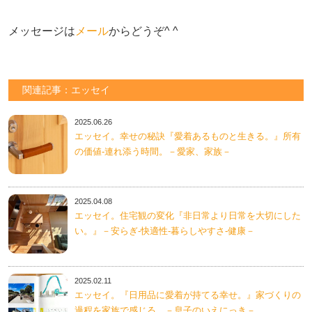
メッセージは
メール
からどうぞ^ ^
関連記事：エッセイ
2025.06.26
エッセイ。幸せの秘訣『愛着あるものと生きる。』所有
の価値-連れ添う時間。－愛家、家族－
2025.04.08
エッセイ。住宅観の変化『非日常より日常を大切にした
い。』－安らぎ-快適性-暮らしやすさ-健康－
2025.02.11
エッセイ。『日用品に愛着が持てる幸せ。』家づくりの
過程を家族で感じる。－息子のいえにっき－