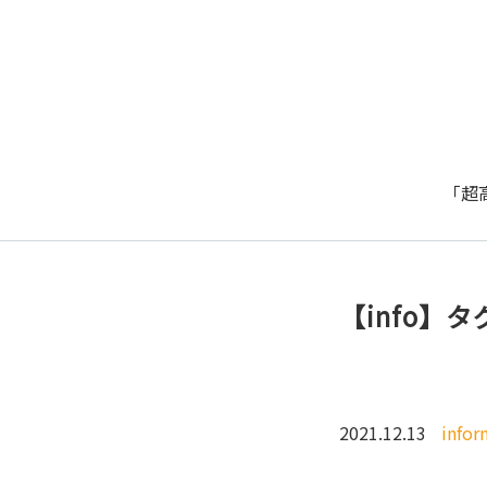
「超
【info
2021.12.13
infor