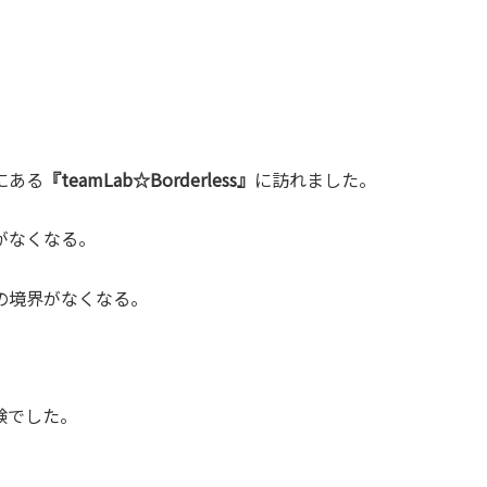
にある
『teamLab☆Borderless』
に訪れました。
がなくなる。
の境界がなくなる。
験でした。