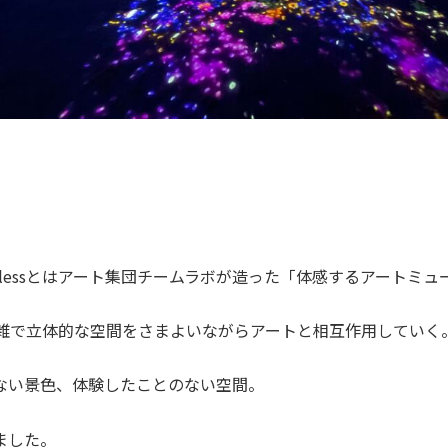
rderlessとはアート集団チームラボが造った「体感するアートミ
る複雑で立体的な空間をさまよいながらアートと相互作用していく
ない景色、体験したことのない空間。
ました。