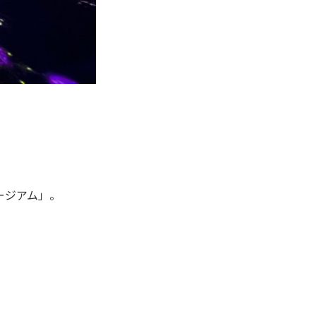
ュージアム」。
。