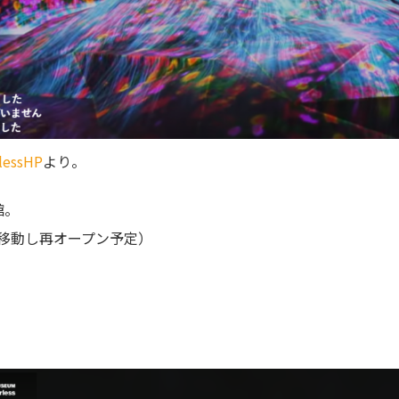
lessHP
より。
館。
に移動し再オープン予定）