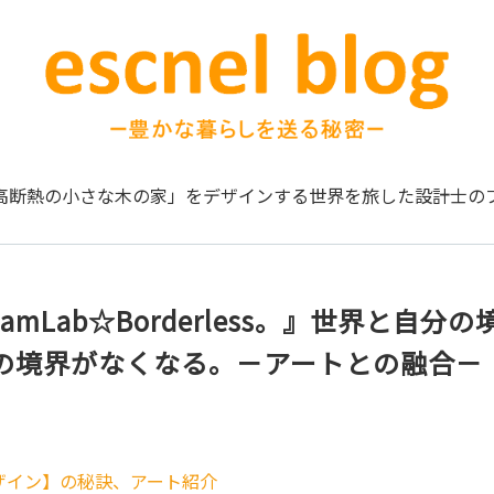
高断熱の小さな木の家」をデザインする
世界を旅した設計士の
eamLab☆Borderless。』世界と自
の境界がなくなる。－アートとの融合－
ザイン】の秘訣、アート紹介