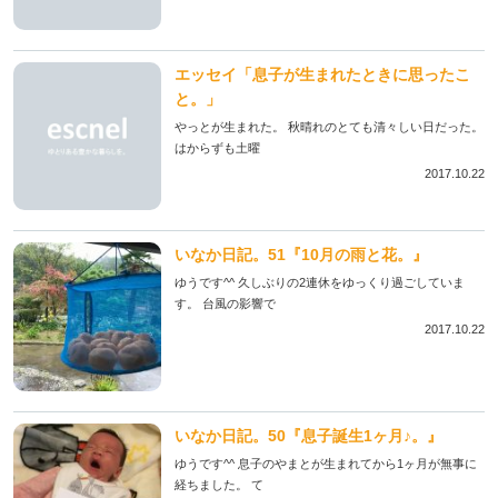
エッセイ「息子が生まれたときに思ったこ
と。」
やっとが生まれた。 秋晴れのとても清々しい日だった。
はからずも土曜
2017.10.22
いなか日記。51『10月の雨と花。』
ゆうです^^ 久しぶりの2連休をゆっくり過ごしていま
す。 台風の影響で
2017.10.22
いなか日記。50『息子誕生1ヶ月♪。』
ゆうです^^ 息子のやまとが生まれてから1ヶ月が無事に
経ちました。 て