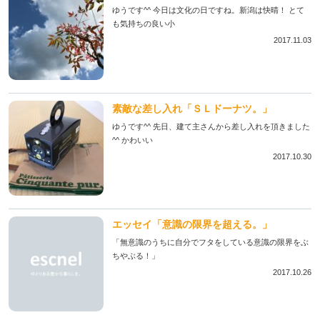
ゆうです^^ 今日は文化の日ですね。新潟は快晴！ とて
も気持ちの良い小
2017.11.03
素敵な差し入れ「ＳＬドーナツ。」
ゆうです^^ 先日、建て主さんから差し入れを頂きました
^^ かわいい
2017.10.30
エッセイ「意識の限界を超える。」
「無意識のうちに自分でフタをしている意識の限界をぶ
ちやぶる！」
2017.10.26