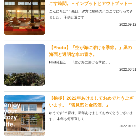
ごす時間。－インプットとアウトプットー
こんにちは^ ^ 先日、夕方に柏崎のハコニワに行ってき
ました。 子供と過ごす
2022.09.12
【Photo】『空が海に溶ける季節。』凪の
海面と透明な水の青さ。
Photo日記。 『空が海に溶ける季節。』
2022.03.31
【挨拶】2022年あけましておめでとうござ
います。『雪見窓と金箔酒。』
ゆうです^ ^ 皆様、新年あけましておめでとうございま
す。 本年も何卒宜しく
2022.01.05