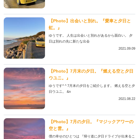
【Photo】出会いと別れ。『愛車と夕日と
虹。』
ゆうです。 人生は出会いと別れがあるから面白い。 夕
日は別れの先に新たな出会
2021.09.09
【Photo】7月末の夕日。『燃える空と夕日
ウユニ。』
ゆうです^ ^ 7月末の夕日をご紹介します。 燃える空と夕
日ウユニ。 &n
2021.08.22
【Photo】7月の夕日。『マジックアワーの
空と雲。』
僕の幸せのひとつは 『帰り道に夕日ドライブが出来るこ