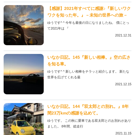
【感謝】2021年すべてに感謝♪『新しいワク
ワクを知った年。』－未知の世界への旅－
ゆうです^ ^ 今年も最後の日になりましたね。 僕にとっ
て2021年は 『
2021.12.31
いなか日記。145『新しい相棒。』空の広さ
を知る車。
ゆうです^ ^ 新しい相棒をチラッと紹介します。 新たな
世界を広げてくれる最
2021.12.15
いなか日記。144『双太郎との別れ。』8年
間23万kmの感謝を込めて。
ゆうです。 この秋に愛車である双太郎とのお別れがあり
ました。 8年間、総走行
2021.11.15