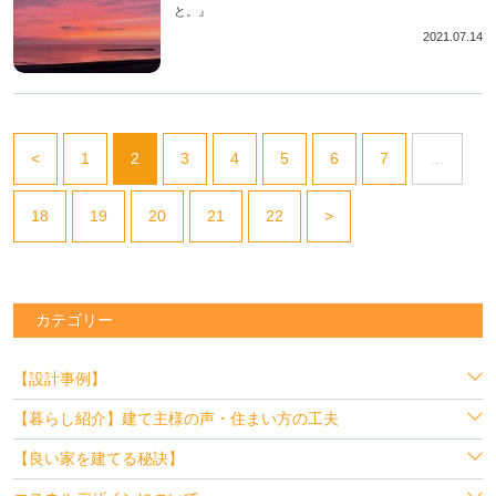
と。』
2021.07.14
<
1
2
3
4
5
6
7
…
18
19
20
21
22
>
カテゴリー
【設計事例】
【暮らし紹介】建て主様の声・住まい方の工夫
【良い家を建てる秘訣】