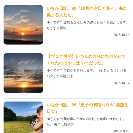
いなか日記。99『10月の夕日と花々。海に
集まる人たち』
ゆうです^^ 徒然もなく10月の夕日と花々を紹介します。
もうすぐ新潟
2018.10.24
【ブログ再開】いつもの自分に気付かせて
くれたのはやっぱり○○だった。
ゆうです^^ ブログを再開します。 （心身ともに）バタ
バタした時期が過
2018.10.17
いなか日記。98『息子の初稲刈り＆1歳誕生
日会』
ゆうです^^ 我が家の今年の稲刈りも無事に終わりまし
た。 去年は息子の
2018.09.23