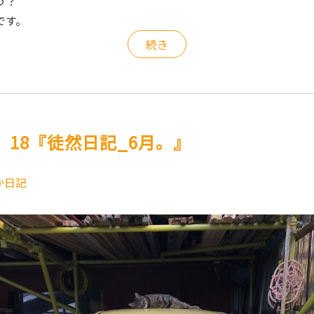
う？
です。
続き
18『徒然日記_6月。』
か日記