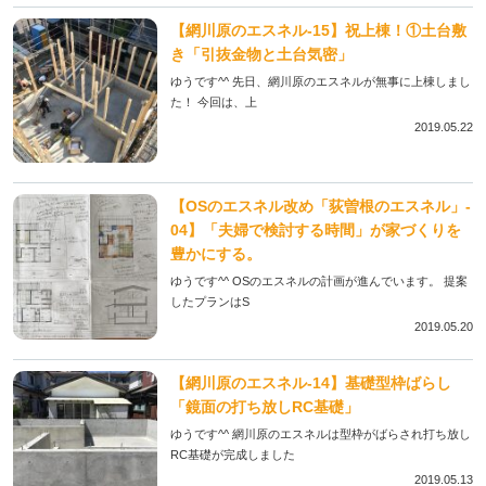
【網川原のエスネル‐15】祝上棟！①土台敷
き「引抜金物と土台気密」
ゆうです^^ 先日、網川原のエスネルが無事に上棟しまし
た！ 今回は、上
2019.05.22
【OSのエスネル改め「荻曽根のエスネル」‐
04】「夫婦で検討する時間」が家づくりを
豊かにする。
ゆうです^^ OSのエスネルの計画が進んでいます。 提案
したプランはS
2019.05.20
【網川原のエスネル‐14】基礎型枠ばらし
「鏡面の打ち放しRC基礎」
ゆうです^^ 網川原のエスネルは型枠がばらされ打ち放し
RC基礎が完成しました
2019.05.13