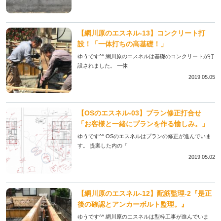
【網川原のエスネル‐13】コンクリート打
設！「一体打ちの高基礎！」
ゆうです^^ 網川原のエスネルは基礎のコンクリートが打
設されました。 一体
2019.05.05
【OSのエスネル‐03】プラン修正打合せ
「お客様と一緒にプランを作る愉しみ。」
ゆうです^^ OSのエスネルはプランの修正が進んでいま
す。 提案した内の「
2019.05.02
【網川原のエスネル‐12】配筋監理-2『是正
後の確認とアンカーボルト監理。』
ゆうです^^ 網川原のエスネルは型枠工事が進んでいま