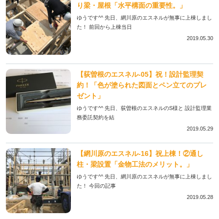
り梁・屋根「水平構面の重要性。」
ゆうです^^ 先日、網川原のエスネルが無事に上棟しまし
た！ 前回から上棟当日
2019.05.30
【荻曽根のエスネル‐05】祝！設計監理契
約！「色が塗られた図面とペン立てのプレ
ゼント」
ゆうです^^ 先日、荻曽根のエスネルのS様と 設計監理業
務委託契約を結
2019.05.29
【網川原のエスネル‐16】祝上棟！②通し
柱・梁設置「金物工法のメリット。」
ゆうです^^ 先日、網川原のエスネルが無事に上棟しまし
た！ 今回の記事
2019.05.28