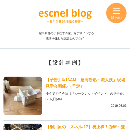
「超高断熱の小さな木の家」をデザインする
世界を旅した設計士のブログ
【設計事例】
【予告】6/16AM「超高断熱・職人技」現場
見学会開催♪（予定）
ゆうです^^ 今回は「シークレットイベント」の予告を。
6/16(日)AM
2019.06.01
【網川原のエスネル‐17】祝上棟！③床・登