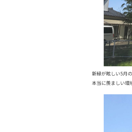
新緑が眩しい5月
本当に羨ましい環境