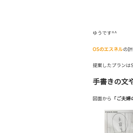
ゆうです^^
OSのエスネル
の計
提案したプランは
手書きの文
図面から
「ご夫婦