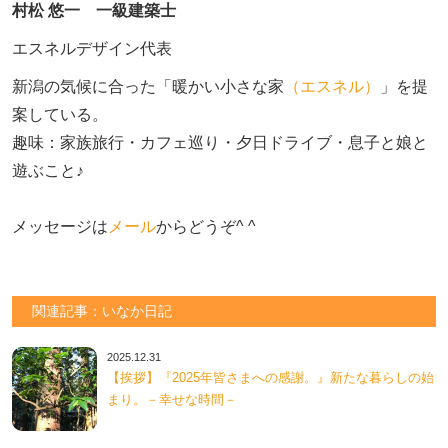
村松 悠一 一級建築士
エスネルデザイン代表
新潟の気候に合った「暖かい小さな家
（エスネル）
」を提
案している。

趣味：家族旅行・カフェ巡り・夕日ドライブ・息子と娘と
遊ぶこと♪　

メッセージは
メール
からどうぞ^ ^
関連記事：いなか日記
2025.12.31
【挨拶】『2025年皆さまへの感謝。』新たな暮らしの始
まり。－幸せな時間－