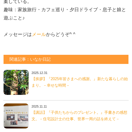
案している。

趣味：家族旅行・カフェ巡り・夕日ドライブ・息子と娘と
遊ぶこと♪　

メッセージは
メール
からどうぞ^ ^
関連記事：いなか日記
2025.12.31
【挨拶】『2025年皆さまへの感謝。』新たな暮らしの始
まり。－幸せな時間－
2025.11.11
【講話】『子供たちからのプレゼント。』手書きの感想
文。－住宅設計士の仕事、世界一周の話を終えて－