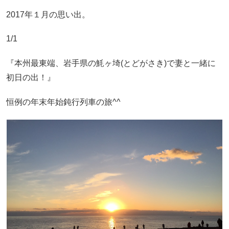
2017年１月の思い出。
1/1
『本州最東端、岩手県の魹ヶ埼(とどがさき)で妻と一緒に
初日の出！』
恒例の年末年始鈍行列車の旅^^