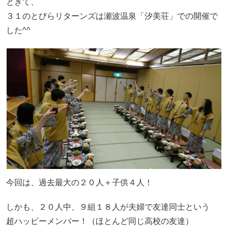
ときて、
３１のとびらリターンズは瀬波温泉「汐美荘」での開催で
した^^
今回は、過去最大の２０人＋子供４人！
しかも、２０人中、９組１８人が夫婦で友達同士という
超ハッピーメンバー！（ほとんど同じ高校の友達）