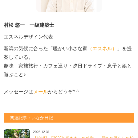
村松 悠一 一級建築士
エスネルデザイン代表
新潟の気候に合った「暖かい小さな家
（エスネル）
」を提
案している。

趣味：家族旅行・カフェ巡り・夕日ドライブ・息子と娘と
遊ぶこと♪　

メッセージは
メール
からどうぞ^ ^
関連記事：いなか日記
2025.12.31