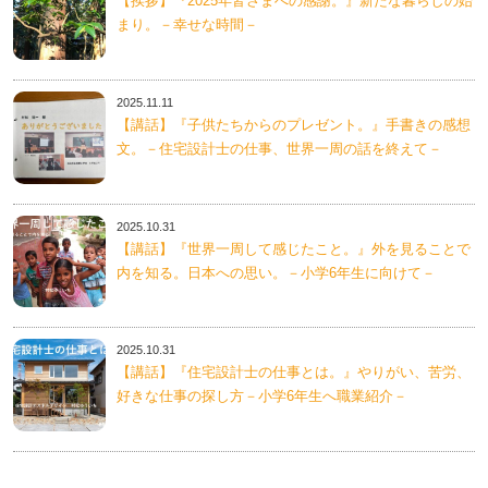
【挨拶】『2025年皆さまへの感謝。』新たな暮らしの始
まり。－幸せな時間－
2025.11.11
【講話】『子供たちからのプレゼント。』手書きの感想
文。－住宅設計士の仕事、世界一周の話を終えて－
2025.10.31
【講話】『世界一周して感じたこと。』外を見ることで
内を知る。日本への思い。－小学6年生に向けて－
2025.10.31
【講話】『住宅設計士の仕事とは。』やりがい、苦労、
好きな仕事の探し方－小学6年生へ職業紹介－