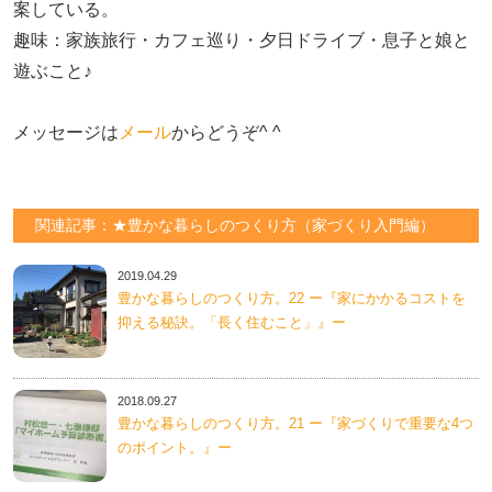
案している。

趣味：家族旅行・カフェ巡り・夕日ドライブ・息子と娘と
遊ぶこと♪　

メッセージは
メール
からどうぞ^ ^
関連記事：★豊かな暮らしのつくり方（家づくり入門編）
2019.04.29
豊かな暮らしのつくり方。22 ー『家にかかるコストを
抑える秘訣。「長く住むこと」』ー
2018.09.27
豊かな暮らしのつくり方。21 ー『家づくりで重要な4つ
のポイント。』ー