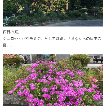
西日の庭。
シュロやヒバやモミジ、そして灯篭。「昔ながらの日本の
庭。」