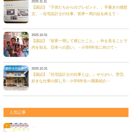
2025.11.11
【講話】『子供たちからのプレゼント。』手書きの感想
文。－住宅設計士の仕事、世界一周の話を終えて－
2025.10.31
【講話】『世界一周して感じたこと。』外を見ることで
内を知る。日本への思い。－小学6年生に向けて－
2025.10.31
【講話】『住宅設計士の仕事とは。』やりがい、苦労、
好きな仕事の探し方－小学6年生へ職業紹介－
人気記事
...