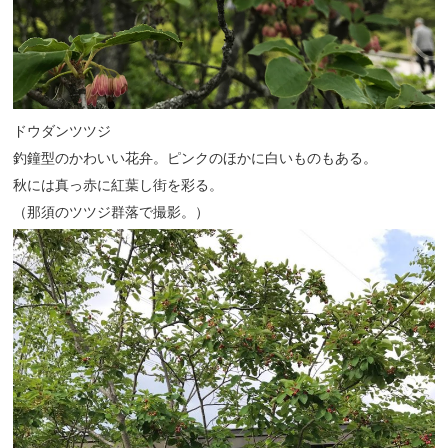
ドウダンツツジ
釣鐘型のかわいい花弁。ピンクのほかに白いものもある。
秋には真っ赤に紅葉し街を彩る。
（那須のツツジ群落で撮影。）