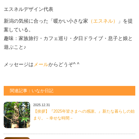
エスネルデザイン代表
新潟の気候に合った「暖かい小さな家
（エスネル）
」を提
案している。

趣味：家族旅行・カフェ巡り・夕日ドライブ・息子と娘と
遊ぶこと♪　

メッセージは
メール
からどうぞ^ ^
関連記事：いなか日記
2025.12.31
【挨拶】『2025年皆さまへの感謝。』新たな暮らしの始
まり。－幸せな時間－