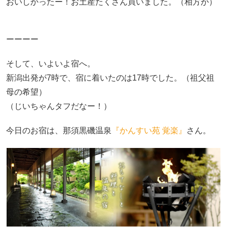
おいしかったー！お土産たくさん買いました。（相方が）
ーーーー
そして、いよいよ宿へ。
新潟出発が7時で、宿に着いたのは17時でした。（祖父祖
母の希望）
（じいちゃんタフだなー！）
今日のお宿は、那須黒磯温泉
『かんすい苑 覚楽』
さん。