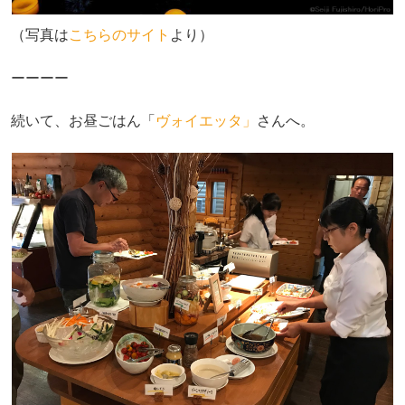
（写真は
こちらのサイト
より）
ーーーー
続いて、お昼ごはん「
ヴォイエッタ」
さんへ。