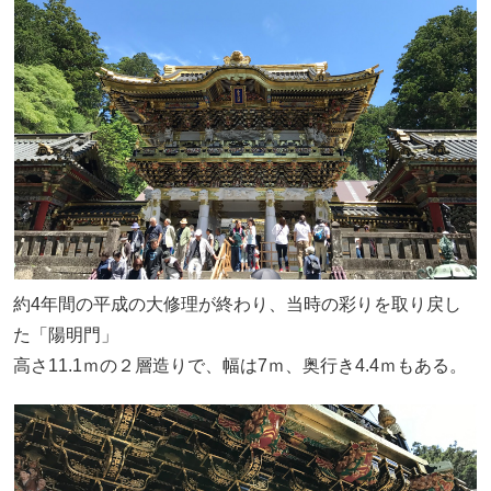
約4年間の平成の大修理が終わり、当時の彩りを取り戻し
た「陽明門」
高さ11.1ｍの２層造りで、幅は7ｍ、奥行き4.4ｍもある。