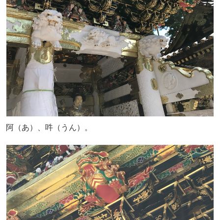
阿（あ）、吽（うん）。