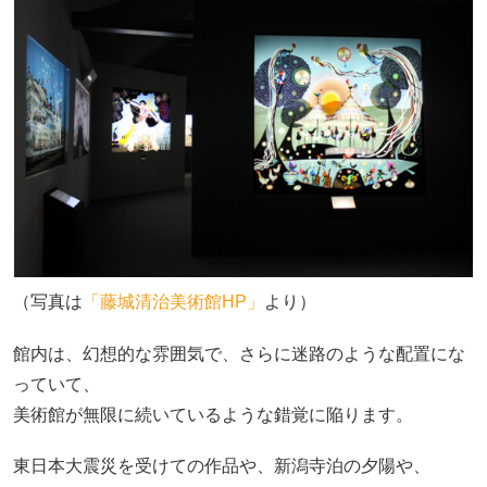
（写真は
「藤城清治美術館HP」
より）
館内は、幻想的な雰囲気で、さらに迷路のような配置にな
っていて、
美術館が無限に続いているような錯覚に陥ります。
東日本大震災を受けての作品や、新潟寺泊の夕陽や、