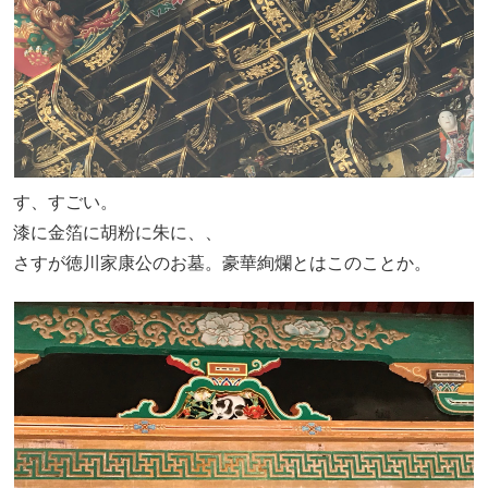
す、すごい。
漆に金箔に胡粉に朱に、、
さすが徳川家康公のお墓。豪華絢爛とはこのことか。