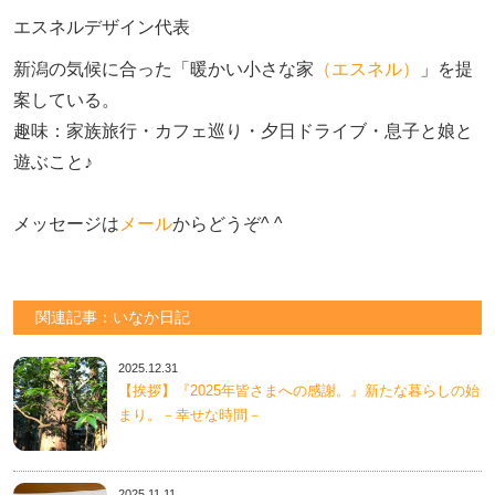
エスネルデザイン代表
新潟の気候に合った「暖かい小さな家
（エスネル）
」を提
案している。

趣味：家族旅行・カフェ巡り・夕日ドライブ・息子と娘と
遊ぶこと♪　

メッセージは
メール
からどうぞ^ ^
関連記事：いなか日記
2025.12.31
【挨拶】『2025年皆さまへの感謝。』新たな暮らしの始
まり。－幸せな時間－
2025.11.11