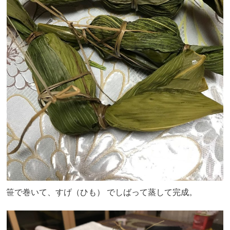
笹で巻いて、すげ（ひも） でしばって蒸して完成。