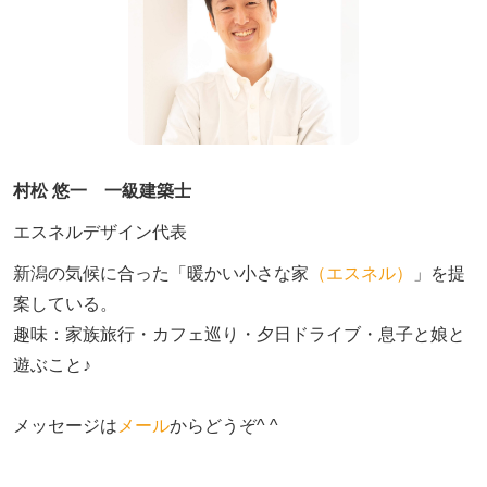
村松 悠一 一級建築士
エスネルデザイン代表
新潟の気候に合った「暖かい小さな家
（エスネル）
」を提
案している。

趣味：家族旅行・カフェ巡り・夕日ドライブ・息子と娘と
遊ぶこと♪　

メッセージは
メール
からどうぞ^ ^