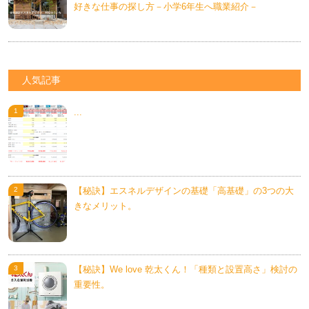
好きな仕事の探し方－小学6年生へ職業紹介－
人気記事
...
【秘訣】エスネルデザインの基礎「高基礎」の3つの大
きなメリット。
【秘訣】We love 乾太くん！「種類と設置高さ」検討の
重要性。