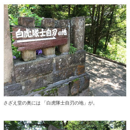
さざえ堂の奥には 「白虎隊士自刃の地」が。