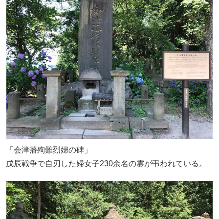
「会津藩殉難烈婦の碑」
戊辰戦争で自刃した婦女子230余名の霊が弔われている。