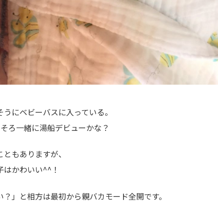
そうにベビーバスに入っている。
ろそろ一緒に湯船デビューかな？
こともありますが、
子はかわいい^^！
い？」と相方は最初から親バカモード全開です。