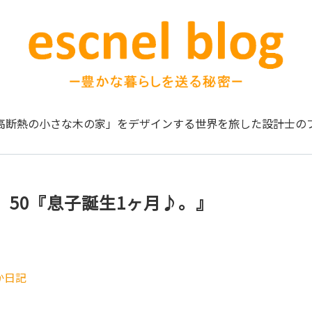
高断熱の小さな木の家」をデザインする
世界を旅した設計士の
。50『息子誕生1ヶ月♪。』
か日記