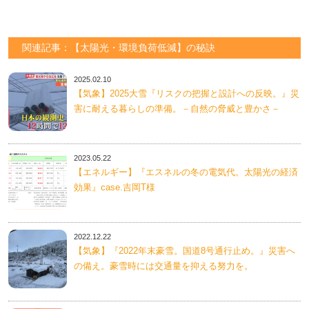
関連記事：【太陽光・環境負荷低減】の秘訣
2025.02.10
【気象】2025大雪『リスクの把握と設計への反映。』災
害に耐える暮らしの準備。－自然の脅威と豊かさ－
2023.05.22
【エネルギー】『エスネルの冬の電気代。太陽光の経済
効果』case.吉岡T様
2022.12.22
【気象】『2022年末豪雪。国道8号通行止め。』災害へ
の備え。豪雪時には交通量を抑える努力を。