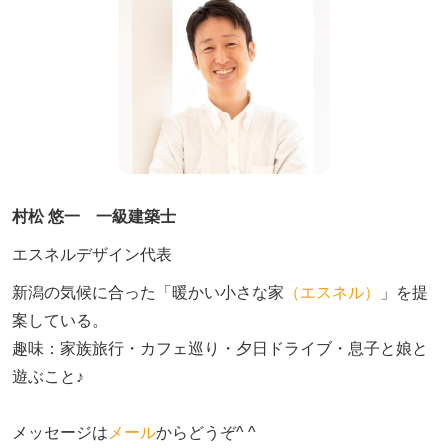
村松 悠一 一級建築士
エスネルデザイン代表
新潟の気候に合った「暖かい小さな家
（エスネル）
」を提
案している。

趣味：家族旅行・カフェ巡り・夕日ドライブ・息子と娘と
遊ぶこと♪　

メッセージは
メール
からどうぞ^ ^