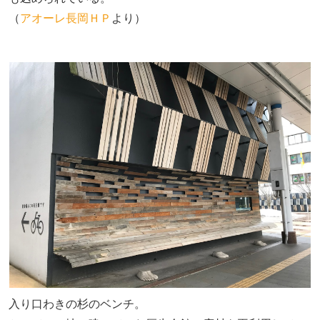
（
アオーレ長岡ＨＰ
より）
入り口わきの杉のベンチ。