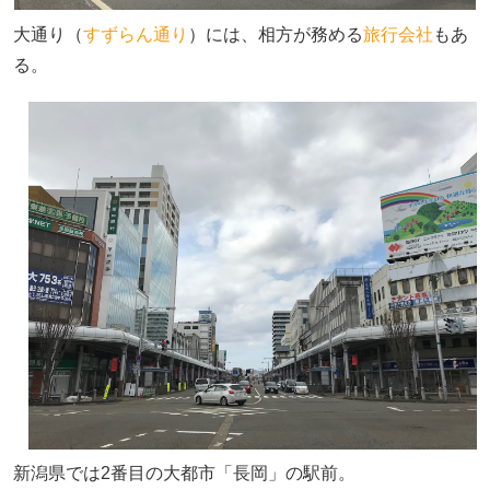
大通り（
すずらん通り
）には、相方が務める
旅行会社
もあ
る。
新潟県では2番目の大都市「長岡」の駅前。