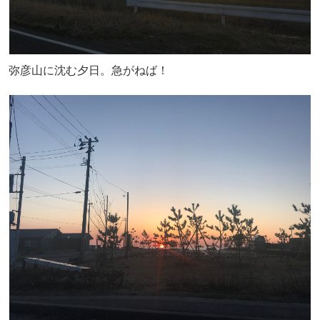
弥彦山に沈む夕日。急がねば！