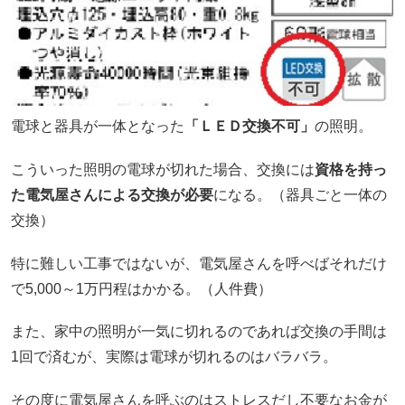
電球と器具が一体となった
「ＬＥＤ交換不可」
の照明。
こういった照明の電球が切れた場合、交換には
資格を持っ
た電気屋さんによる交換が必要
になる。（器具ごと一体の
交換）
特に難しい工事ではないが、電気屋さんを呼べばそれだけ
で5,000～1万円程はかかる。（人件費）
また、家中の照明が一気に切れるのであれば交換の手間は
1回で済むが、実際は電球が切れるのはバラバラ。
その度に電気屋さんを呼ぶのはストレスだし不要なお金が