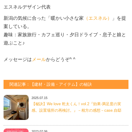
エスネルデザイン代表
新潟の気候に合った「暖かい小さな家
（エスネル）
」を提
案している。

趣味：家族旅行・カフェ巡り・夕日ドライブ・息子と娘と
遊ぶこと♪　

メッセージは
メール
からどうぞ^ ^
関連記事：【建材・設備・アイテム】の秘訣
2025.07.15
【秘訣】We love 乾太くん！vol.2『効果-満足度の実
感。設置場所の再検討。』－相方の感想－case.自邸
2023.07.06