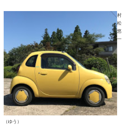
村
松
悠
一
（ゆう）