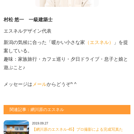
村松 悠一 一級建築士
エスネルデザイン代表
新潟の気候に合った「暖かい小さな家
（エスネル）
」を提
案している。

趣味：家族旅行・カフェ巡り・夕日ドライブ・息子と娘と
遊ぶこと♪　

メッセージは
メール
からどうぞ^ ^
関連記事：網川原のエスネル
2019.09.27
【網川原のエスネル‐45】プロ撮影による完成写真た