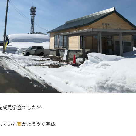
完成見学会でした^^
していた
家
がようやく完成。