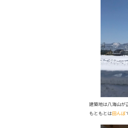
建築地は八海山が
もともとは
田んぼ