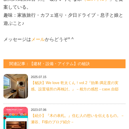
案している。

趣味：家族旅行・カフェ巡り・夕日ドライブ・息子と娘と
遊ぶこと♪　

メッセージは
メール
からどうぞ^ ^
関連記事：【建材・設備・アイテム】の秘訣
2025.07.15
【秘訣】We love 乾太くん！vol.2『効果-満足度の実
感。設置場所の再検討。』－相方の感想－case.自邸
2023.07.06
【紹介】『木の表札。』住む人の想いを伝えるもの。－
瀬谷、F様のブログ紹介－