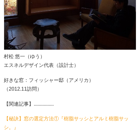
村松 悠一（ゆう）
エスネルデザイン代表（設計士）
好きな窓：フィッシャー邸（アメリカ）
（2012.11訪問）
【関連記事】................
【秘訣】窓の選定方法①『樹脂サッシとアルミ樹脂サッ
シ。』