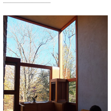
................................................