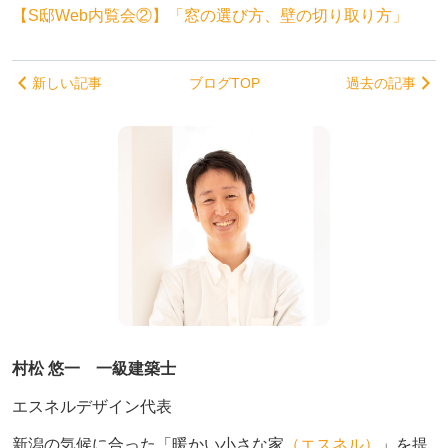
【S邸Web内覧会②】「窓の選び方、壁の切り取り方」
新しい記事
ブログTOP
過去の記事
村松 悠一 一級建築士
エスネルデザイン代表
新潟の気候に合った「暖かい小さな家
（エスネル）
」を提