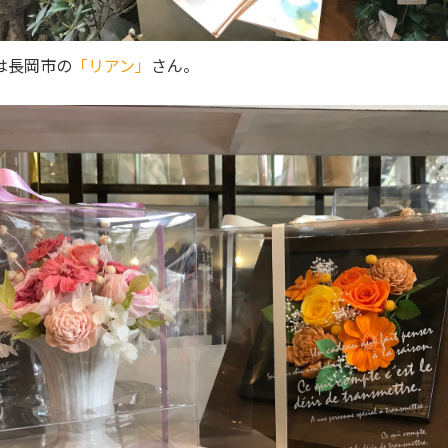
は長岡市の
「リアン」
さん。