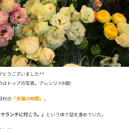
がとうございました^^
のはトップの写真。アレンジ×6個）
羽村の
「至福の時間」
。
人でランチに行こう。」
という体で話を進めていた。