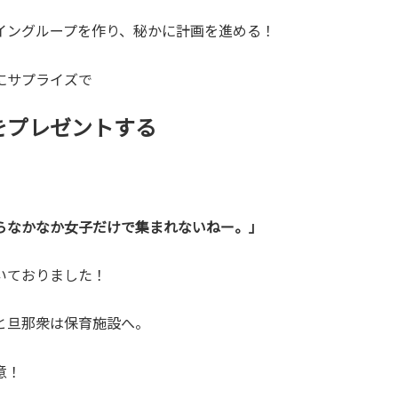
イングループを作り、秘かに計画を進める！
にサプライズで
をプレゼントする
らなかなか女子だけで集まれないねー。」
いておりました！
と旦那衆は保育施設へ。
意！