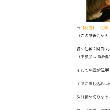
→
【秘密】「住学
（この懇親会から
続く住学２回目は
（不参加はほぼ僕
住学
そして今回が
すでに申し込みは
5/31締め切りな