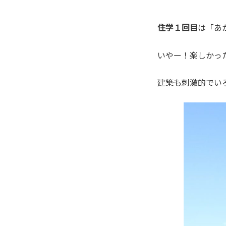
住学１回目
は「あ
いやー！楽しかった
建築も刺激的でい