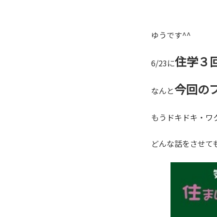
ゆうです^^
住学３
6/23に
今回の
なんと
もうドキドキ・ワ
どんな話をさせて