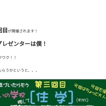
回目
が開催されます！
プレゼンターは僕！
クワク！！
もらうかというと、、、