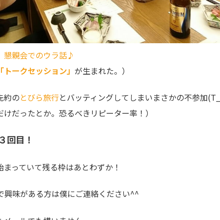
」懇親会でのウラ話♪
「トークセッション」
が生まれた。）
先約の
とびら旅行
とバッティングしてしまいまさかの不参加(T_
だけだったとか。恐るべきリピーター率！）
３回目！
始まっていて残る枠はあとわずか！
ので興味がある方は僕にご連絡ください^^