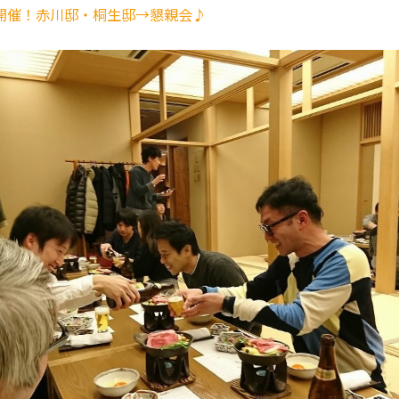
開催！赤川邸・桐生邸→懇親会♪