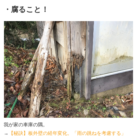
・腐ること！
我が家の車庫の隅。
→
【秘訣】板外壁の経年変化。「雨の跳ねを考慮する」