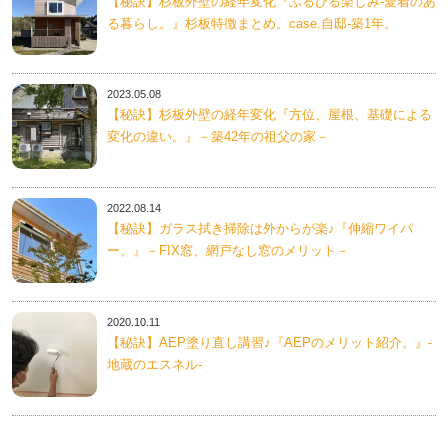
【秘訣】杉板外壁の経年変化『ふるびる楽しみ-愛着のあ
る暮らし。』杉板特徴まとめ。case.自邸-築1年。
2023.05.08
【秘訣】杉板外壁の経年変化『方位、屋根、基礎による
変化の違い。』－築42年の祖父の家－
2022.08.14
【秘訣】ガラス拭き掃除は外からが楽♪『伸縮ワイパ
ー。』－FIX窓、網戸なし窓のメリット－
2020.10.11
【秘訣】AEP塗り直し講習♪『AEPのメリット紹介。』-
地蔵のエスネル-