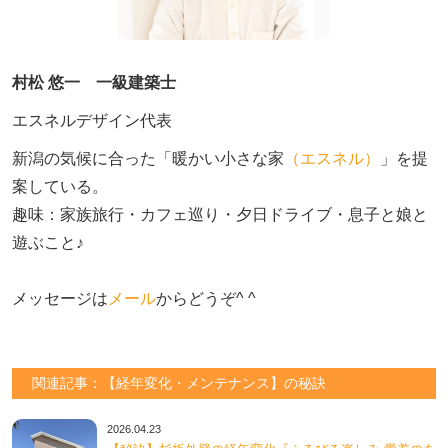
村松 悠一 一級建築士
エスネルデザイン代表
新潟の気候に合った「暖かい小さな家
（エスネル）
」を提
案している。

趣味：家族旅行・カフェ巡り・夕日ドライブ・息子と娘と
遊ぶこと♪　

メッセージは
メール
からどうぞ^ ^
関連記事：【経年変化・メンテナンス】の秘訣
2026.04.23