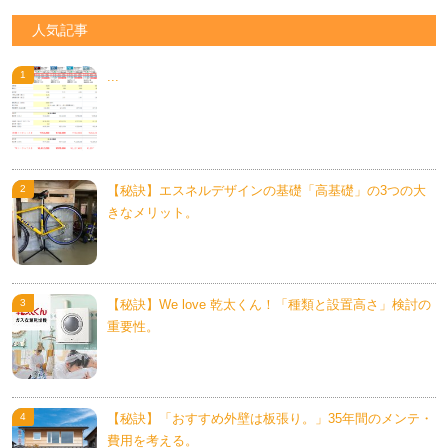
人気記事
...
【秘訣】エスネルデザインの基礎「高基礎」の3つの大
きなメリット。
【秘訣】We love 乾太くん！「種類と設置高さ」検討の
重要性。
【秘訣】「おすすめ外壁は板張り。」35年間のメンテ・
費用を考える。