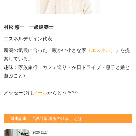
村松 悠一 一級建築士
エスネルデザイン代表
新潟の気候に合った「暖かい小さな家
（エスネル）
」を提
案している。

趣味：家族旅行・カフェ巡り・夕日ドライブ・息子と娘と
遊ぶこと♪　

メッセージは
メール
からどうぞ^ ^
関連記事：「設計事務所の仕事」とは
2020.11.14