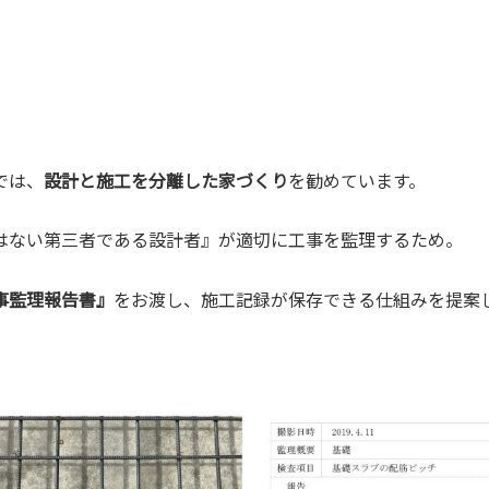
では、
設計と施工を分離した家づくり
を勧めています。
はない第三者である
設計者』が適切に工事を監理
するため。
事監理報告書』
をお渡し、施工記録が保存できる仕組みを提案