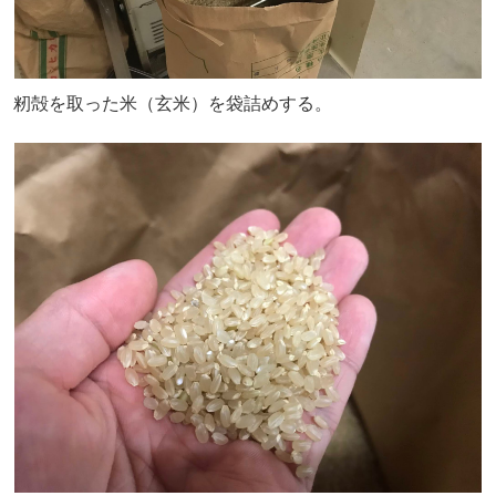
籾殻を取った米（玄米）を袋詰めする。