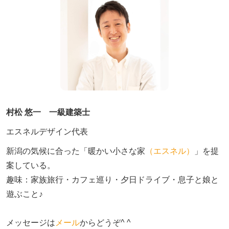
村松 悠一 一級建築士
エスネルデザイン代表
新潟の気候に合った「暖かい小さな家
（エスネル）
」を提
案している。

趣味：家族旅行・カフェ巡り・夕日ドライブ・息子と娘と
遊ぶこと♪　

メッセージは
メール
からどうぞ^ ^