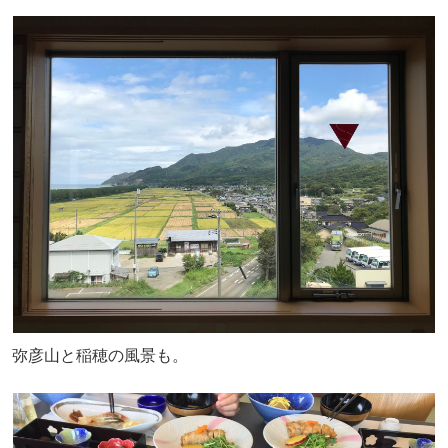
弥彦山と稲穂の風景も。