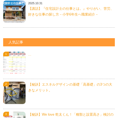
2025.10.31
【講話】『住宅設計士の仕事とは。』やりがい、苦労、
好きな仕事の探し方－小学6年生へ職業紹介－
人気記事
...
【秘訣】エスネルデザインの基礎「高基礎」の3つの大
きなメリット。
【秘訣】We love 乾太くん！「種類と設置高さ」検討の