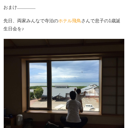
おまけ................
先日、両家みんなで寺泊の
ホテル飛鳥
さんで息子の1歳誕
生日会を♪