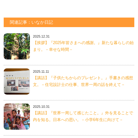
関連記事：いなか日記
2025.12.31
【挨拶】『2025年皆さまへの感謝。』新たな暮らしの始
まり。－幸せな時間－
2025.11.11
【講話】『子供たちからのプレゼント。』手書きの感想
文。－住宅設計士の仕事、世界一周の話を終えて－
2025.10.31
【講話】『世界一周して感じたこと。』外を見ることで
内を知る。日本への思い。－小学6年生に向けて－