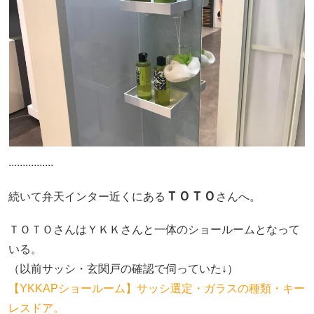
................
ＴＯＴＯ
続いて弁天インター近くにある
さんへ。
ＴＯＴＯさんはＹＫＫさんと一体のショールームとなって
いる。
（以前サッシ・玄関戸の確認で伺っていた↓）
【YKKAPショールーム】サッシ選定・ガラスの種類・キー
レスドア。