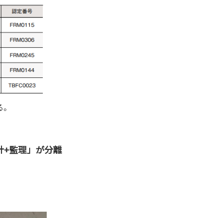
る。
計+監理」が分離