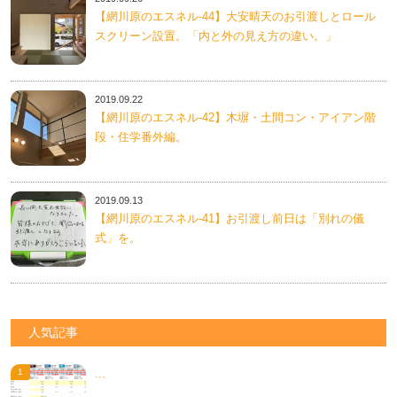
【網川原のエスネル‐44】大安晴天のお引渡しとロール
スクリーン設置。「内と外の見え方の違い。」
2019.09.22
【網川原のエスネル‐42】木塀・土間コン・アイアン階
段・住学番外編。
2019.09.13
【網川原のエスネル‐41】お引渡し前日は「別れの儀
式」を。
人気記事
...