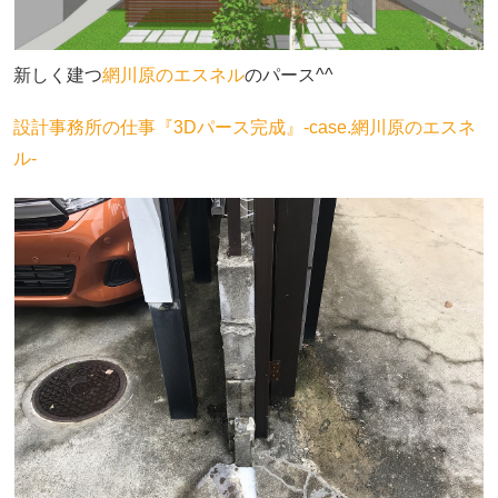
新しく建つ
網川原のエスネル
のパース^^
設計事務所の仕事『3Dパース完成』‐case.網川原のエスネ
ル‐