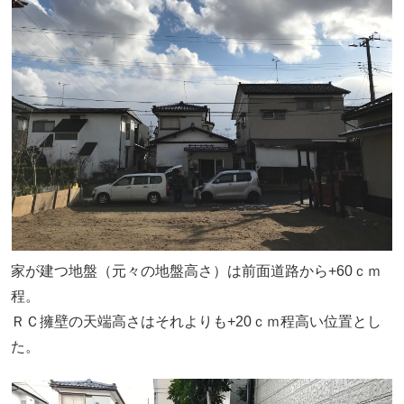
家が建つ地盤（元々の地盤高さ）は前面道路から+60ｃｍ
程。
ＲＣ擁壁の天端高さはそれよりも+20ｃｍ程高い位置とし
た。