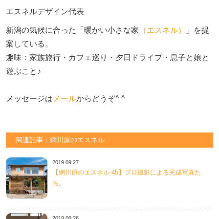
エスネルデザイン代表
新潟の気候に合った「暖かい小さな家
（エスネル）
」を提
案している。

趣味：家族旅行・カフェ巡り・夕日ドライブ・息子と娘と
遊ぶこと♪　

メッセージは
メール
からどうぞ^ ^
関連記事：網川原のエスネル
2019.09.27
【網川原のエスネル‐45】プロ撮影による完成写真た
ち。
2019.09.26