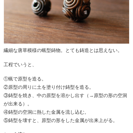
繊細な唐草模様の蝋型鋳物。とても鋳造とは思えない。
工程でいうと、
①蝋で原型を造る。
②原型の周りに土を塗り付け鋳型を造る。
③鋳型を焼き、中の原型を溶かし出す（→原型の形の空洞
が出来る）。
④鋳型の空洞に熱した金属を流し込む。
⑤鋳型を壊すと、原型の形をした金属が出来上がる。