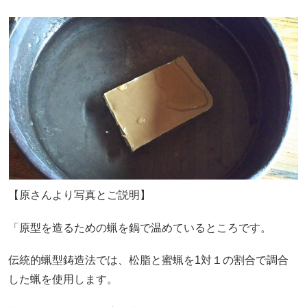
【原さんより写真とご説明】
「原型を造るための蝋を鍋で温めているところです。
伝統的蝋型鋳造法では、松脂と蜜蝋を1対１の割合で調合
した蝋を使用します。