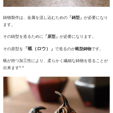
鋳物製作は、金属を流し込むための
「鋳型」
が必要になり
ます。
その鋳型を造るために
「原型」
が必要になります。
「蝋（ロウ）」
その原型を
で造るのが
蝋型鋳物
です。
蝋が持つ加工性により、柔らかく繊細な鋳物を造ることが
出来ます^ ^