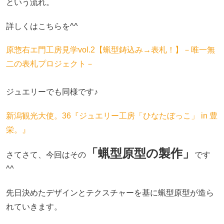
という流れ。
詳しくはこちらを^^
原惣右エ門工房見学vol.2【蝋型鋳込み→表札！】－唯一無
二の表札プロジェクト－
ジュエリーでも同様です♪
新潟観光大使。36『ジュエリー工房「ひなたぼっこ」 in 豊
栄。』
「蝋型原型の製作」
さてさて、今回はその
です
^^
先日決めたデザインとテクスチャーを基に蝋型原型が造ら
れていきます。