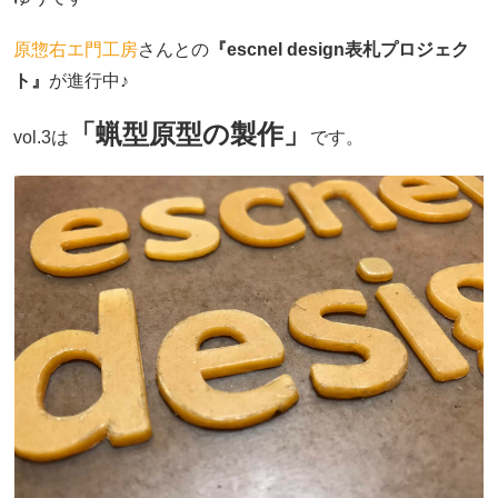
原惣右エ門工房
さんとの
『escnel design表札プロジェク
ト』
が進行中♪
「蝋型原型の製作」
vol.3は
です。