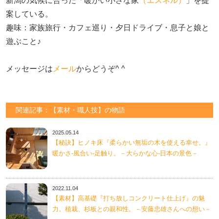
新潟の気候に合った「暖かい小さな家
（エスネル）
」を提
案している。

趣味：家族旅行・カフェ巡り・夕日ドライブ・息子と娘と
遊ぶこと♪　

メッセージは
メール
からどうぞ^ ^
関連記事：【素材・職人技】の物語
2025.05.14
【秘訣】ヒノキ床『柔らかい無垢の木を使える幸せ。』
暖かさ-風合い-足触り。－大らかな心-日本の景色－
2022.11.04
【素材】高基礎『打ち放しコンクリート仕上げ』の魅
力。植栽、杉板との親和性。－安藤忠雄さんへの想い－