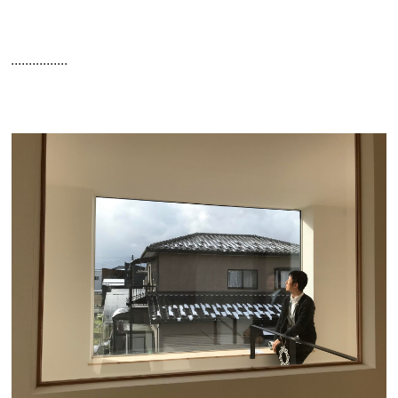
................