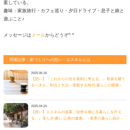
案している。

趣味：家族旅行・カフェ巡り・夕日ドライブ・息子と娘と
遊ぶこと♪　

メッセージは
メール
からどうぞ^ ^
関連記事：家づくりへの想い・エスネルとは
2025.06.18
【想い】『これからの住を真剣に考える。』新築を建て
るべきか。利点と欠点－変動する時代-暮らしの模索－
2025.04.24
【想い】エスネルの提案『自然を感じる暮らしを叶え
る。』安らぎ-癒し-心身の健康。－世界の暮らし紹介－