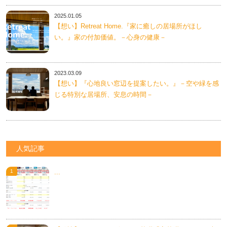
2025.01.05
【想い】Retreat Home.『家に癒しの居場所がほし
い。』家の付加価値。－心身の健康－
2023.03.09
【想い】『心地良い窓辺を提案したい。』－空や緑を感
じる特別な居場所、安息の時間－
人気記事
...