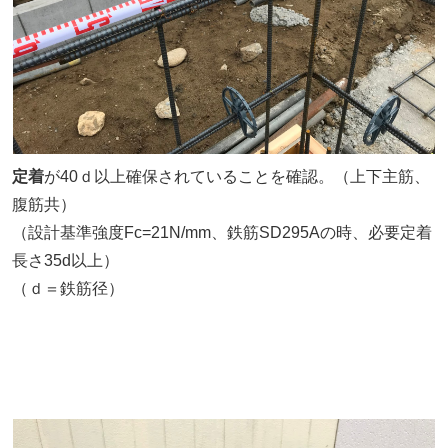
定着
が40ｄ以上確保されていることを確認。（上下主筋、
腹筋共）
（設計基準強度Fc=21N/mm、鉄筋SD295Aの時、必要定着
長さ35d以上）
（ｄ＝鉄筋径）