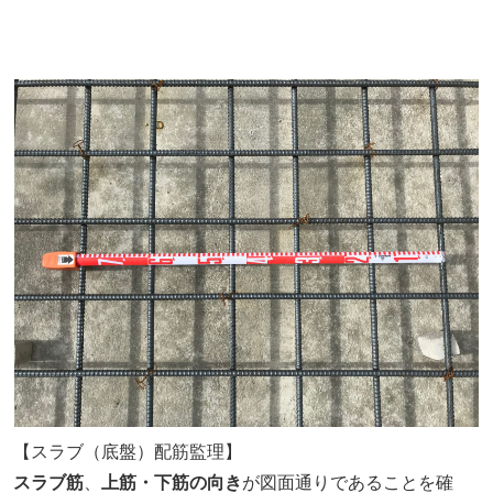
【スラブ（底盤）配筋監理】
スラブ筋
、
上筋・下筋の向き
が図面通りであることを確