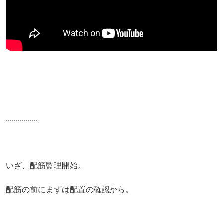
................
いざ、
配筋監理
開始。
配筋の前にまずは
配置の確認
から。