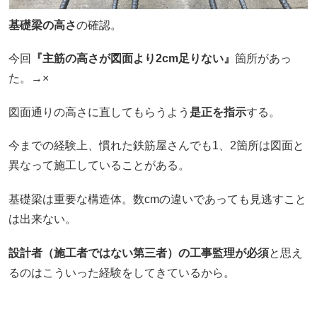
基礎梁の高さ
の確認。
今回
『主筋の高さが図面
より2cm足りない』
箇所があっ
た。→×
図面通りの高さに直してもらうよう
是正を指示
する。
今までの経験上、慣れた鉄筋屋さんでも1、2箇所は図面と
異なって施工していることがある。
基礎梁は重要な構造体。数cmの違いであっても見逃すこと
は出来ない。
設計者（施工者ではない第三者）の工事監理が必須
と思え
るのはこういった経験をしてきているから。