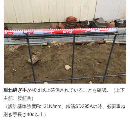
重ね継ぎ手
が40ｄ以上確保されていることを確認。（上下
主筋、腹筋共）
（設計基準強度Fc=21N/mm、鉄筋SD295Aの時、必要重ね
継ぎ手長さ40d以上）