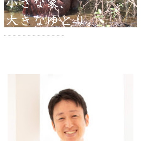
................................................