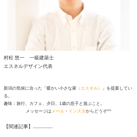
村松 悠一 一級建築士
エスネルデザイン代表
新潟の気候に合った「暖かい小さな家
（エスネル）
」を提案してい
る。
趣味：旅行、カフェ、夕日、1歳の息子と遊ぶこと。
メッセージは
メール
・
インスタ
からどうぞ^^
【関連記事】................