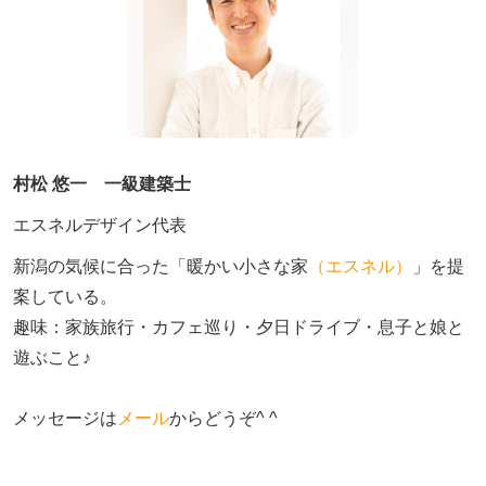
村松 悠一 一級建築士
エスネルデザイン代表
新潟の気候に合った「暖かい小さな家
（エスネル）
」を提
案している。

趣味：家族旅行・カフェ巡り・夕日ドライブ・息子と娘と
遊ぶこと♪　

メッセージは
メール
からどうぞ^ ^