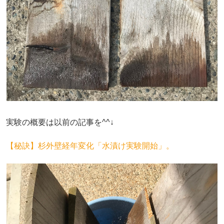
実験の概要は以前の記事を^^↓
【秘訣】杉外壁経年変化「水漬け実験開始」。