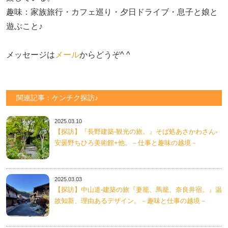
趣味：家族旅行・カフェ巡り・夕日ドライブ・息子と娘と
遊ぶこと♪　

メッセージは
メール
からどうぞ^ ^
関連記事：ケンチク探訪♪
2025.03.10
【探訪】『長野建築-観光の旅。』そば処あさかわさん-
安曇野ちひろ美術館+他。－仕事と趣味の越境－
2025.03.03
【探訪】中山道-建築の旅『妻籠、馬籠、奈良井宿。』温
故知新、理由あるデザイン。－趣味と仕事の越境－