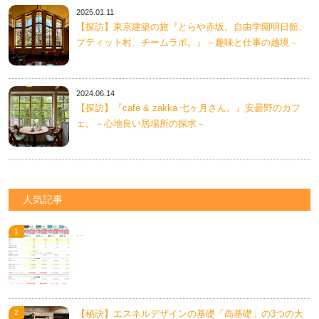
2025.01.11
【探訪】東京建築の旅『とらや赤坂、自由学園明日館、
プティット村、チームラボ。』－趣味と仕事の越境－
2024.06.14
【探訪】『cafe & zakka 七ヶ月さん。』安曇野のカフ
ェ。－心地良い居場所の探求－
人気記事
...
【秘訣】エスネルデザインの基礎「高基礎」の3つの大