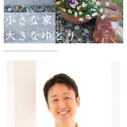
................................................