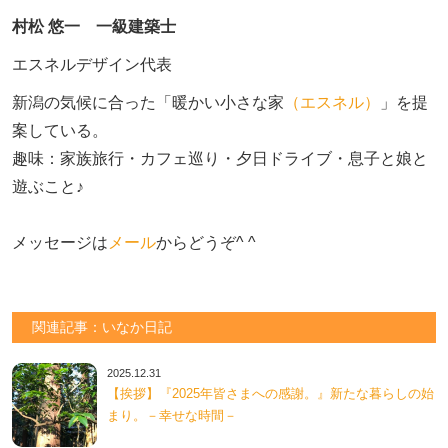
村松 悠一 一級建築士
エスネルデザイン代表
新潟の気候に合った「暖かい小さな家
（エスネル）
」を提
案している。

趣味：家族旅行・カフェ巡り・夕日ドライブ・息子と娘と
遊ぶこと♪　

メッセージは
メール
からどうぞ^ ^
関連記事：いなか日記
2025.12.31
【挨拶】『2025年皆さまへの感謝。』新たな暮らしの始
まり。－幸せな時間－