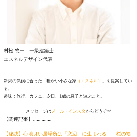
村松 悠一 一級建築士
エスネルデザイン代表
新潟の気候に合った「暖かい小さな家
（エスネル）
」を提案してい
る。
趣味：旅行、カフェ、夕日、1歳の息子と遊ぶこと。
メッセージは
メール
・
インスタ
からどうぞ^^
【関連記事】................
【秘訣】心地良い居場所は「窓辺」に生まれる。－桜の襖