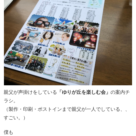
親父が声掛けをしている
「ゆりが丘を楽しむ会」
の案内チ
ラシ。
（製作・印刷・ポストインまで親父が一人でしている、、
すごい。）
僕も