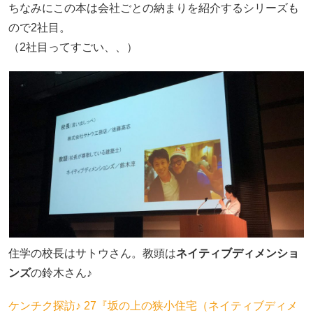
ちなみにこの本は会社ごとの納まりを紹介するシリーズも
ので2社目。
（2社目ってすごい、、）
住学の校長はサトウさん。教頭は
ネイティブディメンショ
ンズ
の鈴木さん♪
ケンチク探訪♪ 27『坂の上の狭小住宅（ネイティブディメ