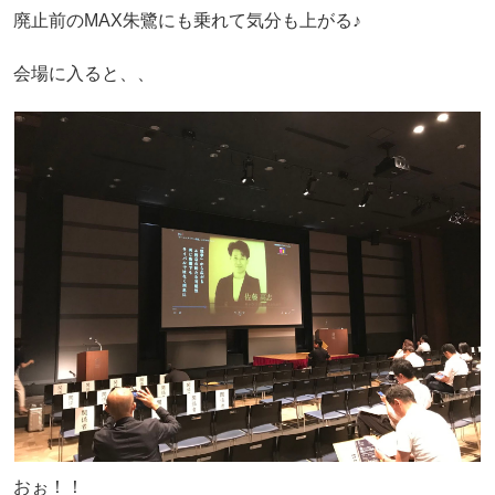
廃止前のMAX朱鷺にも乗れて気分も上がる♪
会場に入ると、、
おぉ！！