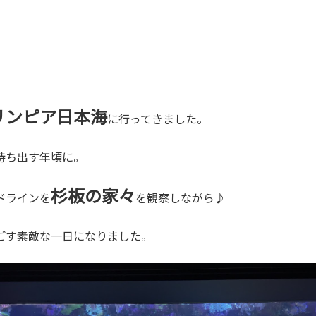
リンピア日本海
に行ってきました。
持ち出す年頃に。
杉板の家々
ドラインを
を観察しながら♪
ごす素敵な一日になりました。