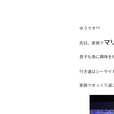
ゆうです^^
マ
先日、家族で
息子も魚に興味を
行き道はシーサイ
家族でゆっくり過