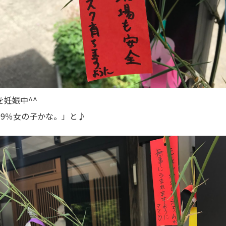
妊娠中^^
99％女の子かな。」と♪