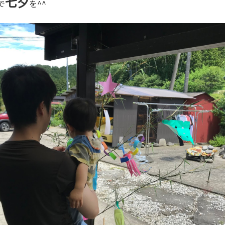
七夕
で
を^^